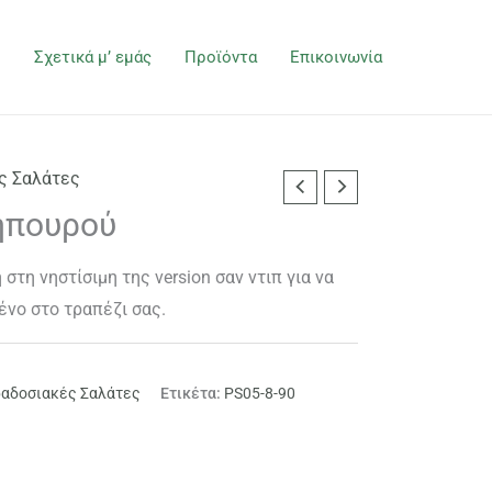
ή
Σχετικά μ’ εμάς
Προϊόντα
Επικοινωνία
ς Σαλάτες
ηπουρού
στη νηστίσιμη της version σαν ντιπ για να
νο στο τραπέζι σας.
αδοσιακές Σαλάτες
Ετικέτα:
PS05-8-90