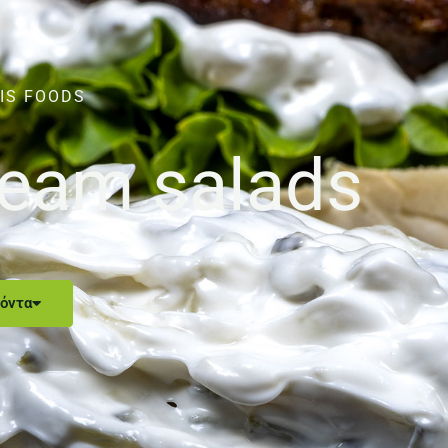
IS FOODS
dream salads
όντα