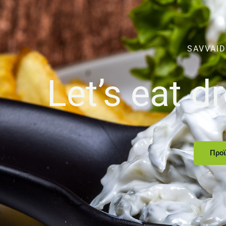
SAVVAID
Let’s eat 
Προϊ