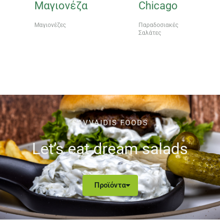
Μαγιονέζα
Chicago
Μαγιονέζες
Παραδοσιακές
Σαλάτες
SAVVAIDIS FOODS
Let’s eat dream salads
Προϊόντα