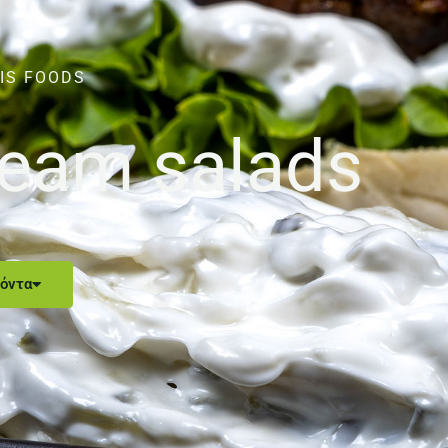
IS FOODS
dream salads
όντα