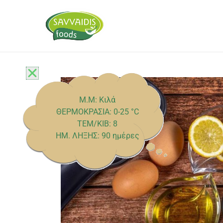
Μετάβαση
στο
περιεχόμενο
M.M: Κιλά
ΘΕΡΜΟΚΡΑΣΙΑ: 0-25 °C
ΤΕΜ/ΚΙΒ: 8
ΗΜ. ΛΗΞΗΣ: 90 ημέρες