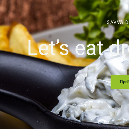
SAVVAID
Let’s eat 
Προϊ