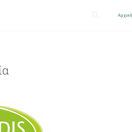
Αρχικ
ία