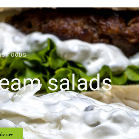
IS FOODS
dream salads
όντα