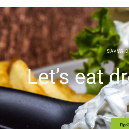
SAVVAID
Let’s eat 
Προϊ